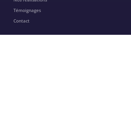
Témoignages
Contact
CONTACT
contact@milletoiles.fr
+33 7 69 28 13 59
Intervention sur toute la France
INFORMATIONS LÉGALES
Mentions legales
Politique de confidentialite