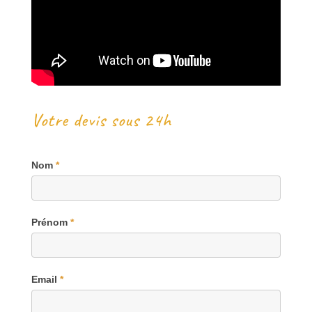
Votre devis sous 24h
Villes
Nom
*
Prénom
*
Email
*