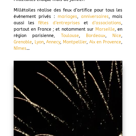
Millétoiles réalise des feux d’artifice pour tous les
évènement privés :
mariages
,
anniversaires
, mais
aussi les
fêtes d’entreprises
et
d’associations
,
partout en France ; et notamment sur
Marseille
, en
région parisienne,
Toulouse
,
Bordeaux
,
Nice
,
Grenoble
,
Lyon
,
Annecy
,
Montpellier
,
Aix en Provence
,
Nîmes
…