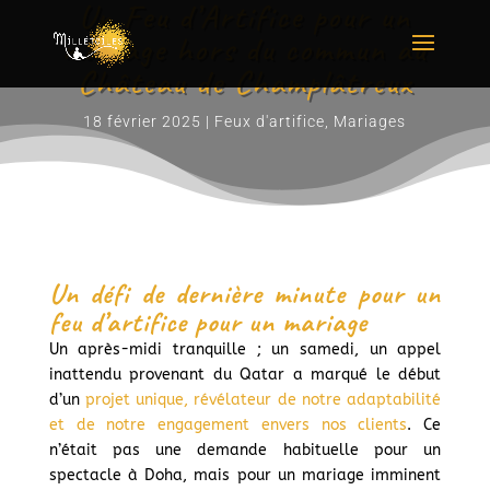
Un Feu d’Artifice pour un
mariage hors du commun au
Château de Champlâtreux
18 février 2025
|
Feux d'artifice
,
Mariages
Un défi de dernière minute pour un
feu d’artifice pour un mariage
Un après-midi tranquille ; un samedi, un appel
inattendu provenant du Qatar a marqué le début
d’un
projet unique, révélateur de notre adaptabilité
et de notre engagement envers nos clients
. Ce
n’était pas une demande habituelle pour un
spectacle à Doha, mais pour un mariage imminent