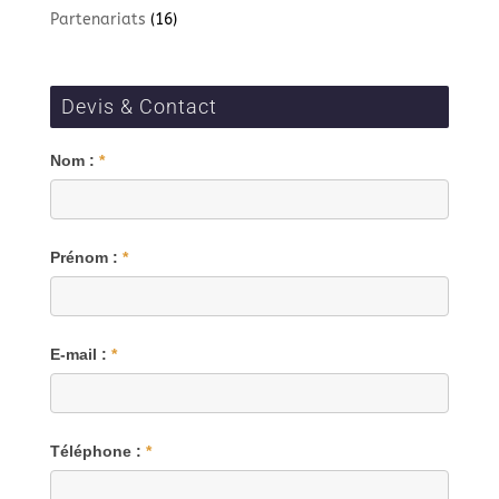
Partenariats
(16)
Devis & Contact
Blog
Nom :
*
Prénom :
*
E-mail :
*
Téléphone :
*