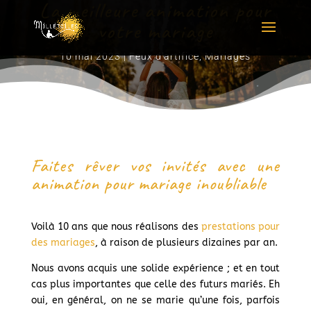
La meilleure animation pour
votre mariage
10 mai 2023
|
Feux d'artifice
,
Mariages
Faites rêver vos invités avec une
animation pour mariage inoubliable
Voilà 10 ans que nous réalisons des
prestations pour
des mariages
, à raison de plusieurs dizaines par an.
Nous avons acquis une solide expérience ; et en tout
cas plus importantes que celle des futurs mariés. Eh
oui, en général, on ne se marie qu’une fois, parfois