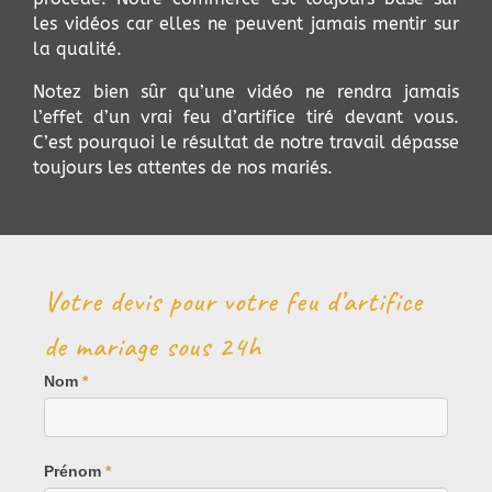
les vidéos car elles ne peuvent jamais mentir sur
la qualité.
Notez bien sûr qu’une vidéo ne rendra jamais
l’effet d’un vrai feu d’artifice tiré devant vous.
C’est pourquoi le résultat de notre travail dépasse
toujours les attentes de nos mariés.
Votre devis pour votre feu d’artifice
de mariage sous 24h
Mariage
Nom
*
Prénom
*