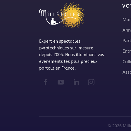
VO
Mar
Ann
Part
Expert en spectacles
pyrotechniques sur-mesure
Ent
depuis 2005. Nous illuminons vos
Coll
evenements les plus precieux
partout en France.
Ass
© 2026 Mill