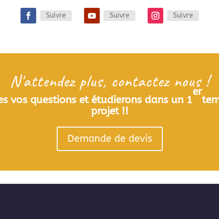
Suivre
Suivre
Suivre
N'attendez plus, contactez nous !
er
s vos questions et étudierons dans un 1
tem
projet !!
Demande de devis