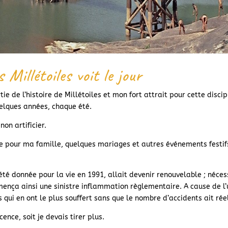
 Millétoiles voit le jour
e de l’histoire de Millétoiles et mon fort attrait pour cette discip
quelques années, chaque été.
on artificier.
fice pour ma famille, quelques mariages et autres événements festifs
 été donnée pour la vie en 1991, allait devenir renouvelable ; nécess
ença ainsi une sinistre inflammation règlementaire. A cause de l’u
s qui en ont le plus souffert sans que le nombre d’accidents ait r
ence, soit je devais tirer plus.