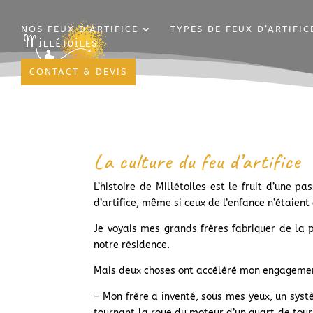
NOS FEUX D’ARTIFICE
TYPES DE FEUX D’ARTIFIC
CONTACT & DEVIS
La culture du feu d’artifice
L’histoire de Millétoiles est le fruit d’une pa
d’artifice, même si ceux de l’enfance n’étaien
Je voyais mes grands frères fabriquer de la p
notre résidence.
Mais deux choses ont accéléré mon engagement
– Mon frère a inventé, sous mes yeux, un syst
tournant la roue du moteur d’un quart de tour,