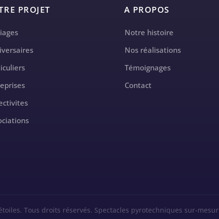
TRE PROJET
A PROPOS
iages
Notre histoire
iversaires
Nos réalisations
iculiers
Témoignages
reprises
Contact
ectivites
ociations
étoiles. Tous droits réservés. Spectacles pyrotechniques sur-mesur