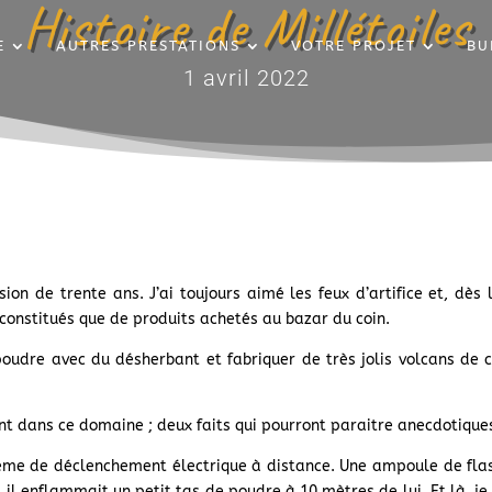
Histoire de Millétoiles
E
AUTRES PRESTATIONS
VOTRE PROJET
BU
1 avril 2022
ssion de trente ans. J’ai toujours aimé les feux d’artifice et, dès 
t constitués que de produits achetés au bazar du coin.
oudre avec du désherbant et fabriquer de très jolis volcans de c
 dans ce domaine ; deux faits qui pourront paraitre anecdotiques
ème de déclenchement électrique à distance. Une ampoule de flash
 il enflammait un petit tas de poudre à 10 mètres de lui. Et là, je 