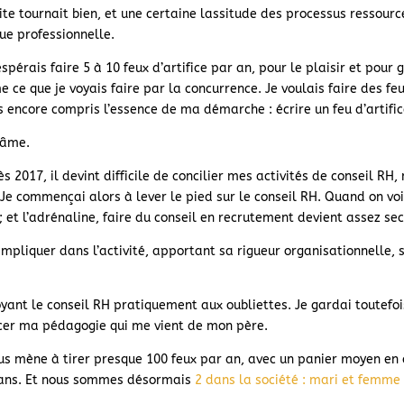
e tournait bien, et une certaine lassitude des processus ressourc
ue professionnelle.
spérais faire 5 à 10 feux d’artifice par an, pour le plaisir et pour 
 ce que je voyais faire par la concurrence. Je voulais faire des feu
s encore compris l’essence de ma démarche : écrire un feu d’artific
e âme.
 2017, il devint difficile de concilier mes activités de conseil RH, 
. Je commençai alors à lever le pied sur le conseil RH. Quand on vo
; et l’adrénaline, faire du conseil en recrutement devient assez se
pliquer dans l’activité, apportant sa rigueur organisationnelle, so
nvoyant le conseil RH pratiquement aux oubliettes. Je gardai toute
xercer ma pédagogie qui me vient de mon père.
 nous mène à tirer presque 100 feux par an, avec un panier moyen e
ix ans. Et nous sommes désormais
2 dans la société : mari et femme 