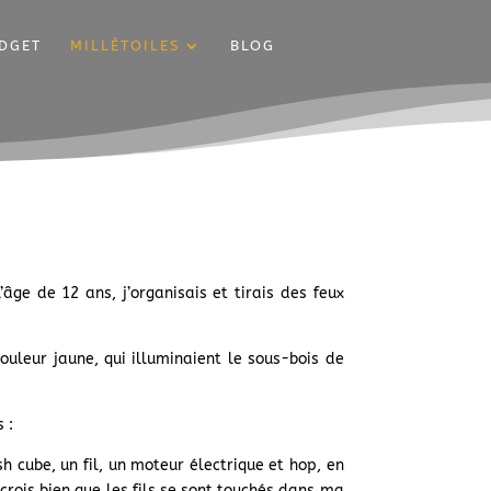
DGET
MILLÉTOILES
BLOG
l’âge de 12 ans, j’organisais et tirais des feux
ouleur jaune, qui illuminaient le sous-bois de
 :
 cube, un fil, un moteur électrique et hop, en
crois bien que les fils se sont touchés dans ma