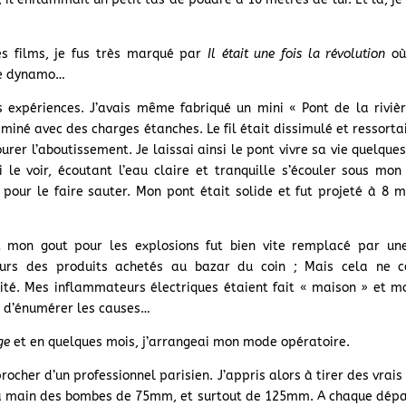
s films, je fus très marqué par
Il était une fois la révolution
où 
ne dynamo…
 expériences. J’avais même fabriqué un mini « Pont de la rivièr
iné avec des charges étanches. Le fil était dissimulé et ressortai
urer l’aboutissement. Je laissai ainsi le pont vivre sa vie quelques
ai le voir, écoutant l’eau claire et tranquille s’écouler sous mo
 pour le faire sauter. Mon pont était solide et fut projeté à 
 mon gout pour les explosions fut bien vite remplacé par une 
ujours des produits achetés au bazar du coin ; Mais cela ne 
té. Mes inflammateurs électriques étaient fait « maison » et mon
ng d’énumérer les causes…
ge
et en quelques mois, j’arrangeai mon mode opératoire.
ocher d’un professionnel parisien. J’appris alors à tirer des vrais f
 la main des bombes de 75mm, et surtout de 125mm. A chaque dépar