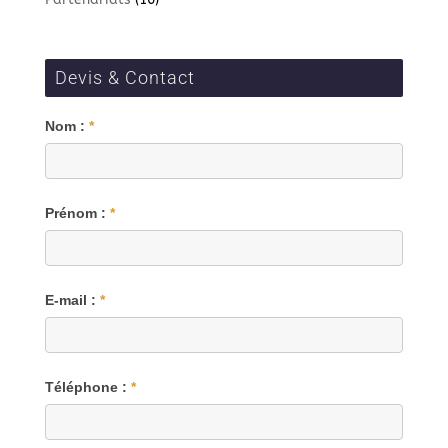
Devis & Contact
Blog
Nom :
*
Prénom :
*
E-mail :
*
Téléphone :
*