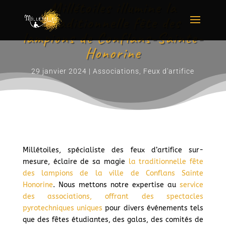
Millétoiles illumine la
traditionnelle fête des
lampions de Conflans-Sainte-
Honorine
29 janvier 2024
|
Associations
,
Feux d'artifice
Millétoiles, spécialiste des feux d’artifice sur-
mesure, éclaire de sa magie
la traditionnelle fête
des lampions de la ville de Conflans Sainte
Honorine
. Nous mettons notre expertise au
service
des associations, offrant des spectacles
pyrotechniques uniques
pour divers événements tels
que des fêtes étudiantes, des galas, des comités de