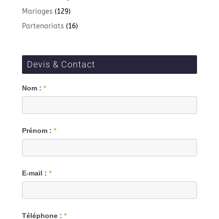
Mariages
(129)
Partenariats
(16)
Devis & Contact
Blog
Nom :
*
Prénom :
*
E-mail :
*
Téléphone :
*