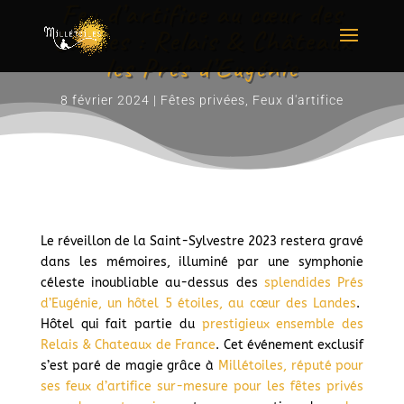
Feu d’artifice au cœur des
Landes : Relais & Châteaux
les Prés d’Eugénie
8 février 2024
|
Fêtes privées
,
Feux d'artifice
Le réveillon de la Saint-Sylvestre 2023 restera gravé
dans les mémoires, illuminé par une symphonie
céleste inoubliable au-dessus des
splendides Prés
d’Eugénie, un hôtel 5 étoiles, au cœur des Landes
.
Hôtel qui fait partie du
prestigieux ensemble des
Relais & Chateaux de France
. Cet événement exclusif
s’est paré de magie grâce à
Millétoiles, réputé pour
ses feux d’artifice sur-mesure pour les fêtes privés