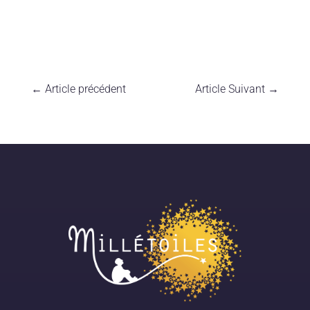
←
Article précédent
Article Suivant
→