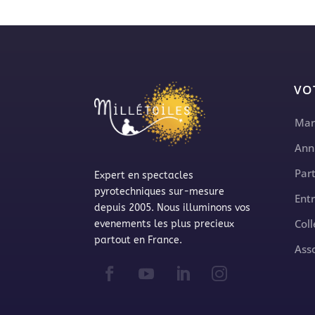
VO
Mar
Ann
Part
Expert en spectacles
pyrotechniques sur-mesure
Ent
depuis 2005. Nous illuminons vos
Coll
evenements les plus precieux
partout en France.
Ass