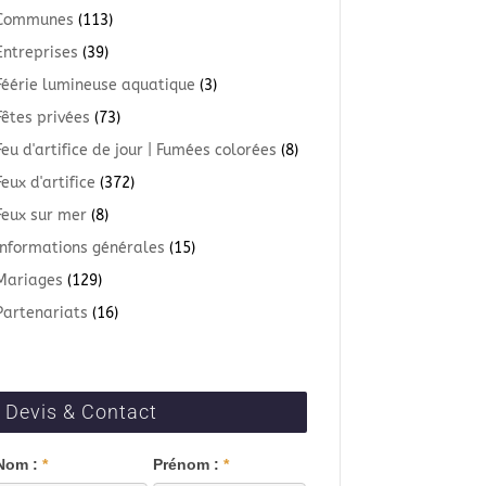
Communes
(113)
Entreprises
(39)
Féérie lumineuse aquatique
(3)
Fêtes privées
(73)
Feu d'artifice de jour | Fumées colorées
(8)
Feux d'artifice
(372)
Feux sur mer
(8)
Informations générales
(15)
Mariages
(129)
Partenariats
(16)
Devis & Contact
Blog
Nom :
*
Prénom :
*