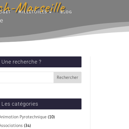
ech-Marseille
DGET
MILLÉTOILES
BLOG
ce
Une recherche ?
Les catégories
Animation Pyrotechnique
(10)
Associations
(34)