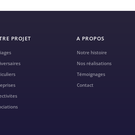
TRE PROJET
A PROPOS
iages
Notre histoire
iversaires
Nos réalisations
iculiers
Témoignages
reprises
Contact
ectivites
ociations