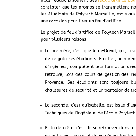
Nous réalisons souvent des
feux d’artifice po
constater que les promos se transmettent nos
les étudiants de Polytech Marseille, mais au
une occasion pour tirer un feu d’artifice.
Le projet de feu d’artifice de Polytech Marsei
pour plusieurs raisons :
La première, c’est que Jean-David, qui, si v
de ce gala ses étudiants. En effet, nombre
d’ingénieur, complètent leur formation av
retrouve, lors des cours de gestion des re
Provence. Ses étudiants sont toujours b
chaussures de sécurité et un pantalon de tra
La seconde, c’est qu’Isabelle, est issue d’u
Techniques de l’Ingénieur, de l’école Polytec
Et la dernière, c’est de se retrouver dans l
exceptionnel, un point de vue époustouflant 