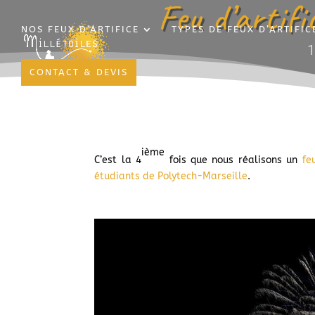
Feu d’artifi
NOS FEUX D’ARTIFICE
TYPES DE FEUX D’ARTIFIC
CONTACT & DEVIS
ième
C’est la 4
fois que nous réalisons un
fe
étudiants de Polytech-Marseille
.