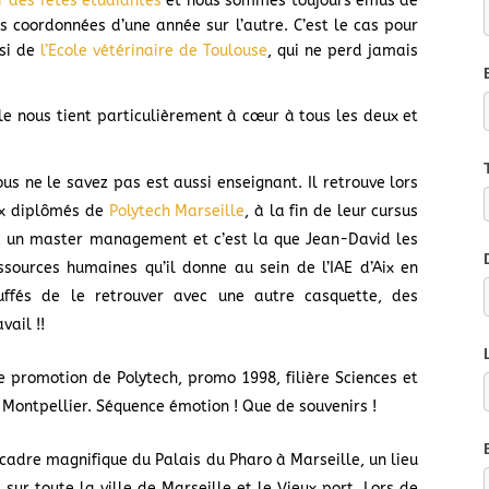
ur des fêtes étudiantes
et nous sommes toujours émus de
 coordonnées d’une année sur l’autre. C’est le cas pour
ssi de
l’Ecole vétérinaire de Toulouse
, qui ne perd jamais
lle nous tient particulièrement à cœur à tous les deux et
ous ne le savez pas est aussi enseignant. Il retrouve lors
ux diplômés de
Polytech Marseille
, à la fin de leur cursus
ec un master management et c’est la que Jean-David les
ssources humaines qu’il donne au sein de l’IAE d’Aix en
luffés de le retrouver avec une autre casquette, des
vail !!
ne promotion de Polytech, promo 1998, filière Sciences et
h Montpellier. Séquence émotion ! Que de souvenirs !
e cadre magnifique du Palais du Pharo à Marseille, un lieu
sur toute la ville de Marseille et le Vieux port. Lors de