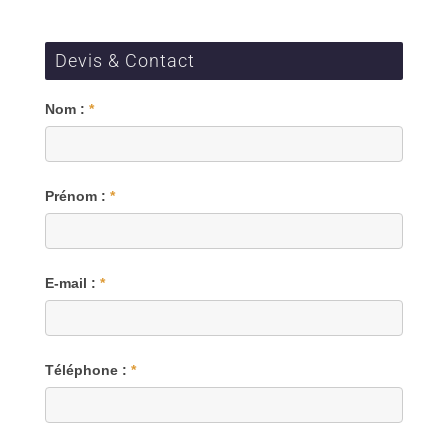
Devis & Contact
Blog
Nom :
*
Prénom :
*
E-mail :
*
Téléphone :
*