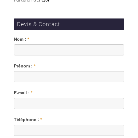
Partenariats
(16)
Devis & Contact
Blog
Nom :
*
Prénom :
*
E-mail :
*
Téléphone :
*