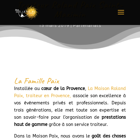
Traiteur Roland Paix Saint-
Maximin
13 mars 2019
|
Partenariats
La Famille Paix
Installée au
cœur de la Provence
,
La Maison Roland
Paix, traiteur en Provence,
associe son excellence à
vos événements privés et professionnels. Depuis
trois générations, elle met toute son expertise et
son savoir-faire pour l’organisation de
prestations
haut de gamme
grâce à son service traiteur.
Dans la Maison Paix, nous avons le
goût des choses