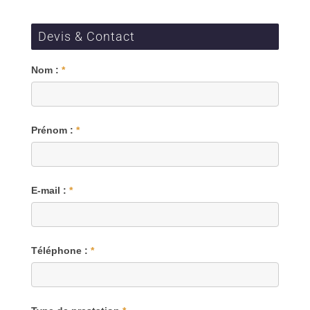
Devis & Contact
Blog
Nom :
*
Prénom :
*
E-mail :
*
Téléphone :
*