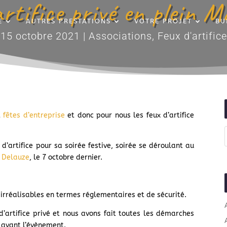
artifice privé en plein Ma
E
AUTRES PRESTATIONS
VOTRE PROJET
BU
15 octobre 2021
|
Associations
,
Feux d'artifice
t
fêtes d’entreprise
et donc pour nous les feux d’artifice
d’artifice pour sa soirée festive, soirée se déroulant au
 Delauze
, le 7 octobre dernier.
irréalisables en termes réglementaires et de sécurité.
d’artifice privé et nous avons fait toutes les démarches
s avant l’évènement.