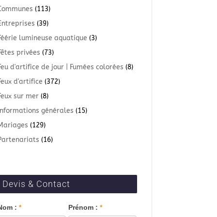
Communes
(113)
Entreprises
(39)
Féérie lumineuse aquatique
(3)
Fêtes privées
(73)
Feu d'artifice de jour | Fumées colorées
(8)
Feux d'artifice
(372)
Feux sur mer
(8)
Informations générales
(15)
Mariages
(129)
Partenariats
(16)
Devis & Contact
Blog
Nom :
*
Prénom :
*