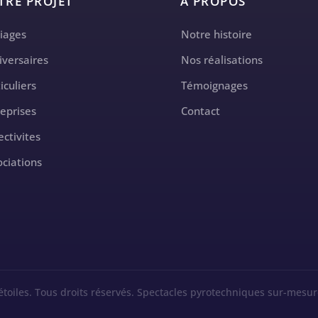
TRE PROJET
A PROPOS
iages
Notre histoire
iversaires
Nos réalisations
iculiers
Témoignages
reprises
Contact
ectivites
ociations
étoiles. Tous droits réservés. Spectacles pyrotechniques sur-mesur