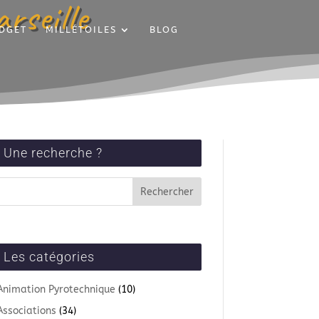
rseille
DGET
MILLÉTOILES
BLOG
Une recherche ?
Les catégories
Animation Pyrotechnique
(10)
Associations
(34)