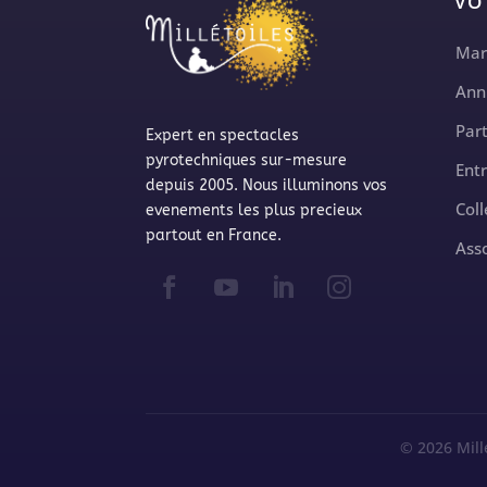
VO
Mar
Ann
Part
Expert en spectacles
pyrotechniques sur-mesure
Ent
depuis 2005. Nous illuminons vos
Coll
evenements les plus precieux
partout en France.
Ass
© 2026 Mill