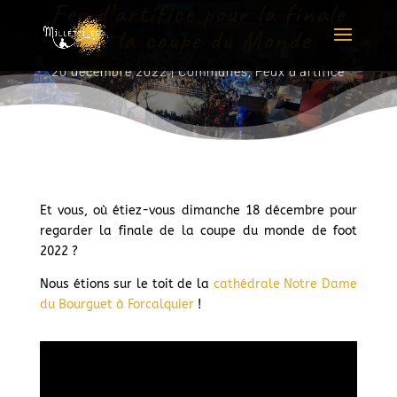
Feu d’artifice pour la finale
de la coupe du Monde
20 décembre 2022
|
Communes
,
Feux d'artifice
Et vous, où étiez-vous dimanche 18 décembre pour
regarder la finale de la coupe du monde de foot
2022 ?
Nous étions sur le toit de la
cathédrale Notre Dame
du Bourguet à Forcalquier
!