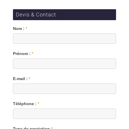
Devis & Contact
Blog
Nom :
*
Prénom :
*
E-mail :
*
Téléphone :
*
Type de prestation
*