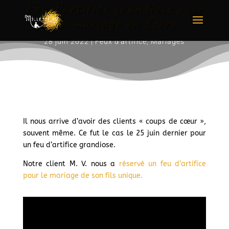
Feu d’artifice grandiose pour
un mariage en Isère
28 juin 2022
|
Feux d'artifice
,
Mariages
Il nous arrive d’avoir des clients « coups de cœur »,
souvent même. Ce fut le cas le 25 juin dernier pour
un feu d’artifice grandiose.
Notre client M. V. nous a
réservé un feu d’artifice
pour le mariage de son fils unique.