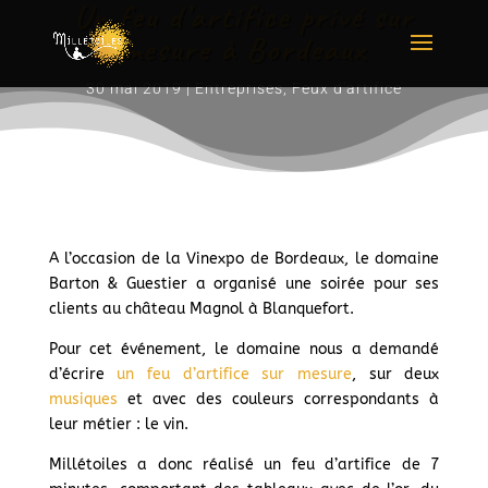
Un feu d’artifice privé sur
mesure à Bordeaux
30 mai 2019
|
Entreprises
,
Feux d'artifice
A l’occasion de la Vinexpo de Bordeaux, le domaine
Barton & Guestier a organisé une soirée pour ses
clients au château Magnol à Blanquefort.
Pour cet événement, le domaine nous a demandé
d’écrire
un feu d’artifice sur mesure
, sur deux
musiques
et avec des couleurs correspondants à
leur métier : le vin.
Millétoiles a donc réalisé un feu d’artifice de 7