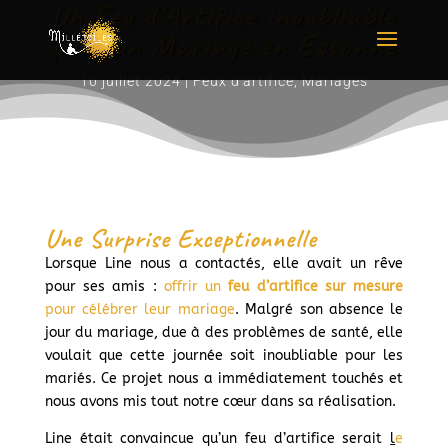
Un Feu d’Artifice inoubliable
pour un Mariage en Essonne
10 juillet 2024
|
Feux d'artifice
,
Mariages
Une Surprise Exceptionnelle
Lorsque Line nous a contactés, elle avait un rêve
pour ses amis :
offrir un
feu d’artifice sur mesure
pour célébrer leur mariage
. Malgré son absence le
jour du mariage, due à des problèmes de santé, elle
voulait que cette journée soit inoubliable pour les
mariés. Ce projet nous a immédiatement touchés et
nous avons mis tout notre cœur dans sa réalisation.
Line était convaincue qu’un feu d’artifice serait
l
e