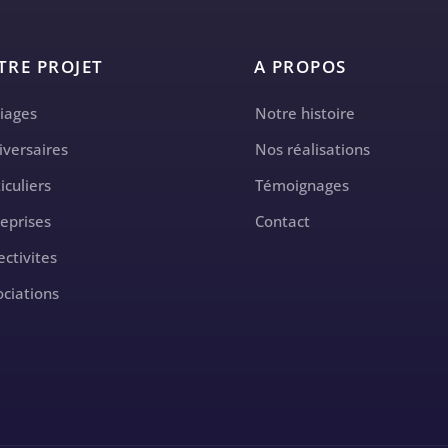
TRE PROJET
A PROPOS
iages
Notre histoire
iversaires
Nos réalisations
iculiers
Témoignages
reprises
Contact
ectivites
ociations