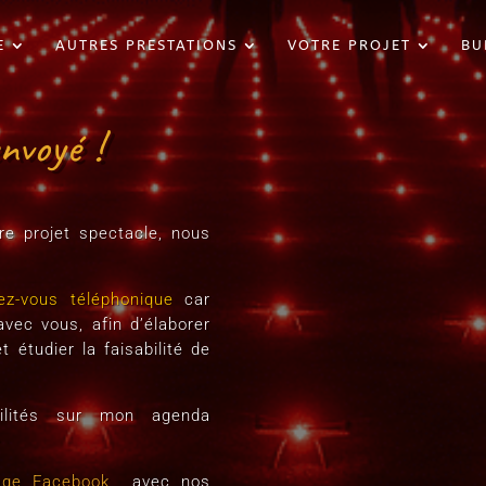
E
AUTRES PRESTATIONS
VOTRE PROJET
BU
nvoyé !
re projet spectacle, nous
ez-vous téléphonique
car
vec vous, afin d’élaborer
 étudier la faisabilité de
bilités sur mon agenda
️
age Facebook
avec nos