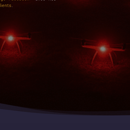
lients
.