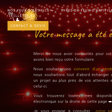
NOS FEUX D’ARTIFICE
TYPES DE FEUX D’ARTIFIC
CONTACT & DEVIS
Votre message a été e
Merci de nous avoir contactés pour vot
avons bien reçu votre formulaire.
Nous souhaiterions
convenir d’un rend
nous souhaitons tout d’abord échanger a
un projet au plus près de vos attentes et
celui-ci.
Vous trouverez toutes mes disponi
électronique sur la droite de cette page ➡
Je vous engage à consulter
notre p