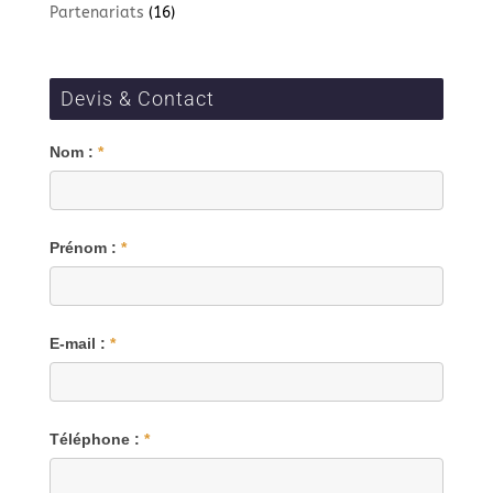
Partenariats
(16)
Devis & Contact
Blog
Nom :
*
Prénom :
*
E-mail :
*
Téléphone :
*