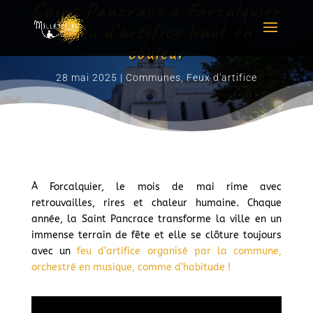
Saint Pancrace à Forcalquier
: feu d’artifice haut en
couleur
28 mai 2025
|
Communes
,
Feux d'artifice
À Forcalquier, le mois de mai rime avec
retrouvailles, rires et chaleur humaine. Chaque
année, la Saint Pancrace transforme la ville en un
immense terrain de fête et elle se clôture toujours
avec un
feu d’artifice organisé par la commune,
orchestré en musique, comme d’habitude !