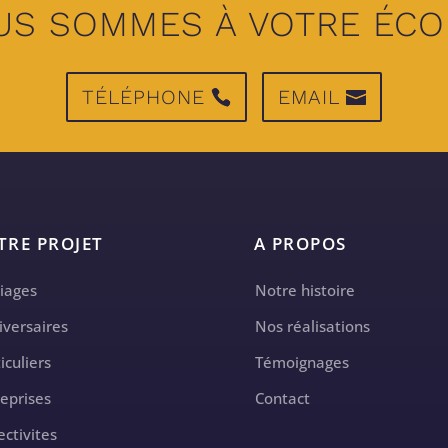
US SOMMES À VOTRE ÉCO
TÉLÉPHONE
EMAIL
TRE PROJET
A PROPOS
iages
Notre histoire
iversaires
Nos réalisations
iculiers
Témoignages
reprises
Contact
ectivites