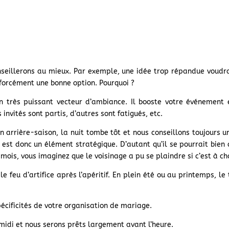
seillerons au mieux. Par exemple, une idée trop répandue voudrai
s forcément une bonne option. Pourquoi ?
n très puissant vecteur d’ambiance. Il booste votre événement e
 invités sont partis, d’autres sont fatigués, etc.
 arrière-saison, la nuit tombe tôt et nous conseillons toujours un 
ce est donc un élément stratégique. D’autant qu’il se pourrait bie
ar mois, vous imaginez que le voisinage a pu se plaindre si c’est à 
e feu d’artifice après l’apéritif. En plein été ou au printemps, le
écificités de votre organisation de mariage.
midi et nous serons prêts largement avant l’heure.