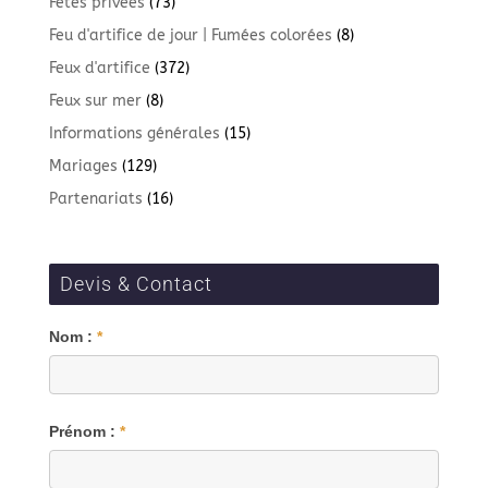
Fêtes privées
(73)
Feu d'artifice de jour | Fumées colorées
(8)
Feux d'artifice
(372)
Feux sur mer
(8)
Informations générales
(15)
Mariages
(129)
Partenariats
(16)
Devis & Contact
Blog
Nom :
*
Prénom :
*