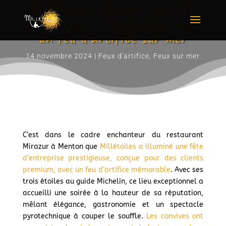
Millétoiles illumine une fête
d’entreprise d’exception avec
un feu d’artifice sur mer
14 novembre 2024
|
Feux d'artifice
,
Feux sur mer
C’est dans le cadre enchanteur du restaurant
Mirazur à Menton que
Millétoiles a illuminé une fête
d’entreprise prestigieuse, conçue pour des clients
premium, avec un feu d’artifice mémorable
. Avec ses
trois étoiles au guide Michelin, ce lieu exceptionnel a
accueilli une soirée à la hauteur de sa réputation,
mêlant élégance, gastronomie et un spectacle
pyrotechnique à couper le souffle.
Les convives ont