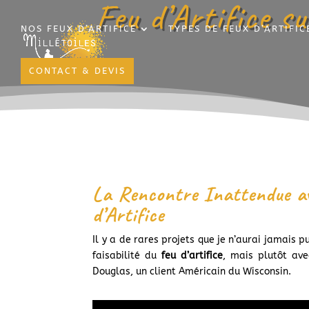
Feu d’Artifice 
NOS FEUX D’ARTIFICE
TYPES DE FEUX D’ARTIFIC
CONTACT & DEVIS
La Rencontre Inattendue av
d’Artifice
Il y a de rares projets que je n’aurai jamais pu
faisabilité du
feu d’artifice
, mais plutôt ave
Douglas, un client Américain du Wisconsin.