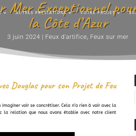
sur Mer Exceptionnel pou
E
AUTRES PRESTATIONS
VOTRE PROJET
BU
la Côte d’Azur
3 juin 2024
|
Feux d'artifice
,
Feux sur mer
ec Douglas pour son Projet de Feu
 imaginer voir se concrétiser. Cela n’a rien à voir avec la
c la relation que nous avons établie avec notre client