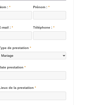
Blog
Nom :
*
Prénom :
*
E-mail :
*
Téléphone :
*
Type de prestation
*
Date prestation
*
Lieux de la prestation
*