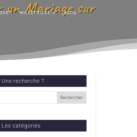
r un Mariage sur
DGET
MILLÉTOILES
BLOG
Une recherche ?
Les catégories