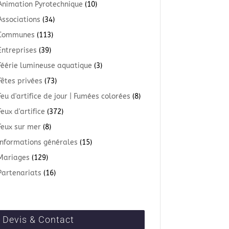
Animation Pyrotechnique
(10)
Associations
(34)
Communes
(113)
Entreprises
(39)
Féérie lumineuse aquatique
(3)
Fêtes privées
(73)
Feu d'artifice de jour | Fumées colorées
(8)
Feux d'artifice
(372)
Feux sur mer
(8)
Informations générales
(15)
Mariages
(129)
Partenariats
(16)
Devis & Contact