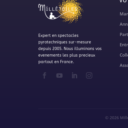
VO
Mar
Ann
Part
Expert en spectacles
pyrotechniques sur-mesure
Ent
depuis 2005. Nous illuminons vos
Coll
evenements les plus precieux
partout en France.
Ass
© 2026 Mill