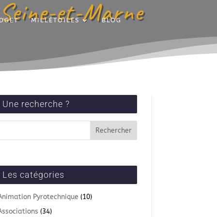
n Seine-et-Marne
DGET
MILLÉTOILES
BLOG
Une recherche ?
Les catégories
Animation Pyrotechnique
(10)
Associations
(34)