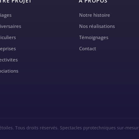
TRE PROJET
A PROPOS
iages
Notre histoire
iversaires
Nos réalisations
iculiers
Témoignages
reprises
Contact
ectivites
ociations
étoiles. Tous droits réservés. Spectacles pyrotechniques sur-mesur