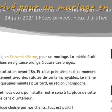
privé pour un mariage e
E
AUTRES PRESTATIONS
VOTRE PROJET
BU
24 juin 2021
|
Fêtes privées
,
Feux d'artifice
et, en
Seine-et-Marne
, pour un mariage. La météo était
ions en vigilance orange à cause des orages.
stallation avant 18h. Et c’est précisément à ce moment
ortement avec des rafales de vents incroyables. Le même
 quelques minutes plus tard, en région Champagne.
 et nous avons pu installer notre sono à la place de celle
s gens à l’intérieur.
ique choisie par nos clients. Tout est parti !