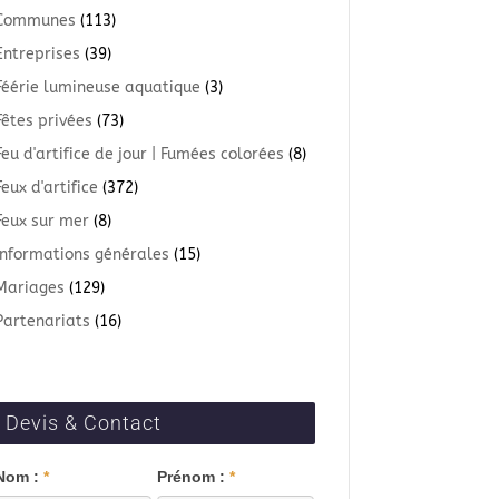
Communes
(113)
Entreprises
(39)
Féérie lumineuse aquatique
(3)
Fêtes privées
(73)
Feu d'artifice de jour | Fumées colorées
(8)
Feux d'artifice
(372)
Feux sur mer
(8)
Informations générales
(15)
Mariages
(129)
Partenariats
(16)
Devis & Contact
Blog
Nom :
*
Prénom :
*