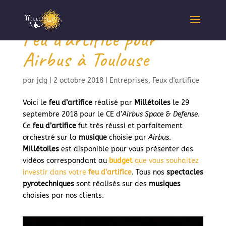
Feu d’artifice pour
Airbus à Toulouse
par
jdg
|
2 octobre 2018
|
Entreprises
,
Feux d'artifice
Voici le
feu d’artifice
réalisé par
Millétoiles
le 29
septembre 2018 pour le CE d’
Airbus Space & Defense
.
Ce
feu d’artifice
fut très réussi et parfaitement
orchestré sur la
musique
choisie par
Airbus
.
Millétoiles
est disponible pour vous présenter des
vidéos correspondant au
budget
que vous souhaitez
investir dans votre
feu d’artifice
. Tous nos
spectacles
pyrotechniques
sont réalisés sur des
musiques
choisies par nos clients.