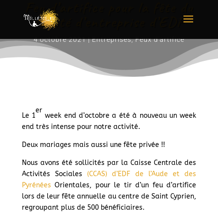
Feu d’artifice pour la fête du
comité d’entreprise d’EDF
4 octobre 2021
|
Entreprises
,
Feux d'artifice
er
Le 1
week end d’octobre a été à nouveau un week
end très intense pour notre activité.
Deux mariages mais aussi une fête privée !!
Nous avons été sollicités par la Caisse Centrale des
Activités Sociales
(CCAS) d’EDF de l’Aude et des
Pyrénées
Orientales, pour le tir d’un feu d’artifice
lors de leur fête annuelle au centre de Saint Cyprien,
regroupant plus de 500 bénéficiaires.