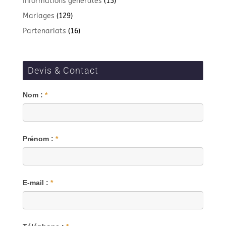
Informations générales
(15)
Mariages
(129)
Partenariats
(16)
Devis & Contact
Blog
Nom :
*
Prénom :
*
E-mail :
*