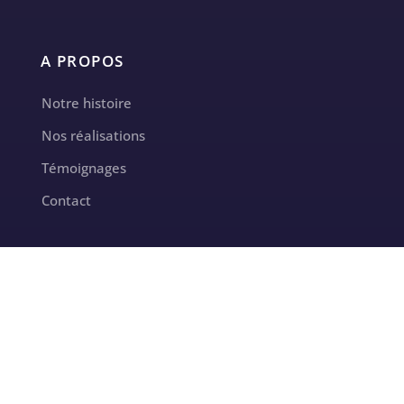
A PROPOS
Notre histoire
Nos réalisations
Témoignages
Contact
CONTACT
contact@milletoiles.fr
+33 7 69 28 13 59
Intervention sur toute la France