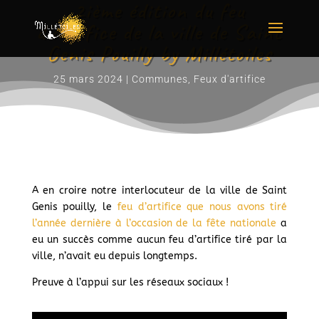
2ième édition du feu
d’artifice de la ville de Saint
Genis Pouilly by Millétoiles
25 mars 2024
|
Communes
,
Feux d'artifice
A en croire notre interlocuteur de la ville de Saint
Genis pouilly, le
feu d’artifice que nous avons tiré
l’année dernière à l’occasion de la fête nationale
a
eu un succès comme aucun feu d’artifice tiré par la
ville, n’avait eu depuis longtemps.
Preuve à l’appui sur les réseaux sociaux !