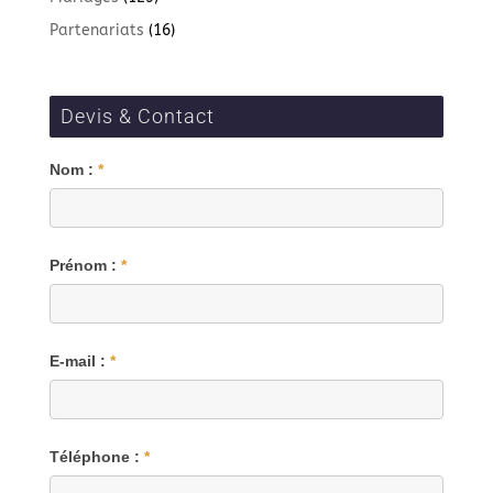
Partenariats
(16)
Devis & Contact
Blog
Nom :
*
Prénom :
*
E-mail :
*
Téléphone :
*