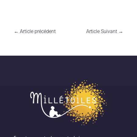
←
Article précédent
Article Suivant
→