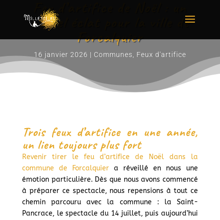
Feu d’artifice de Noël : un
nouvel éclat pour la ville de
Forcalquier
16 janvier 2026
|
Communes
,
Feux d'artifice
Trois feux d’artifice en une année,
un lien toujours plus fort
Revenir tirer le feu d’artifice de Noël dans la
commune de Forcalquier
a réveillé en nous une
émotion particulière. Dès que nous avons commencé
à préparer ce spectacle, nous repensions à tout ce
chemin parcouru avec la commune : la Saint-
Pancrace, le spectacle du 14 juillet, puis aujourd’hui