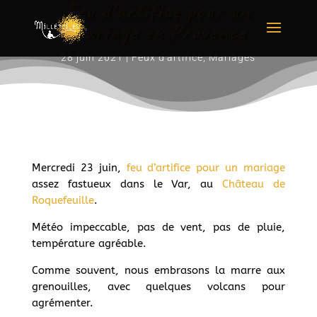
Feu d’artifice pour un
mariage en Provence
28 juin 2021
|
Feux d'artifice
,
Mariages
Mercredi 23 juin,
feu d’artifice pour un mariage
assez fastueux dans le Var, au
Château de
Roquefeuille
.
Météo impeccable, pas de vent, pas de pluie,
température agréable.
Comme souvent, nous embrasons la marre aux
grenouilles, avec quelques volcans pour
agrémenter.