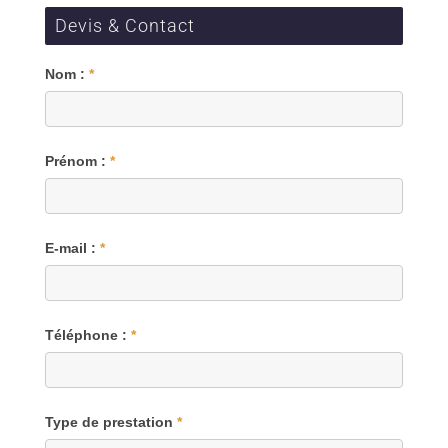
Devis & Contact
Blog
Nom :
*
Prénom :
*
E-mail :
*
Téléphone :
*
Type de prestation
*