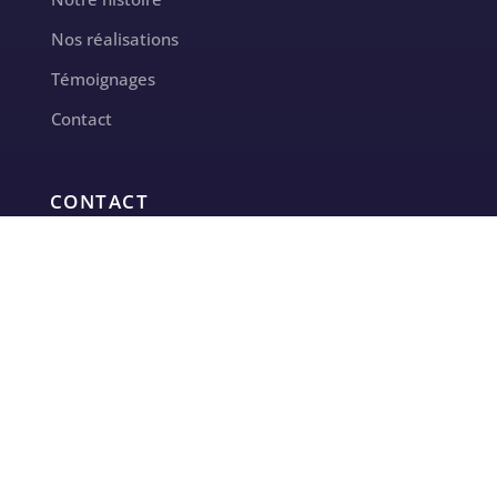
Nos réalisations
Témoignages
Contact
CONTACT
contact@milletoiles.fr
+33 7 69 28 13 59
Intervention sur toute la France
INFORMATIONS LÉGALES
Mentions legales
Politique de confidentialite